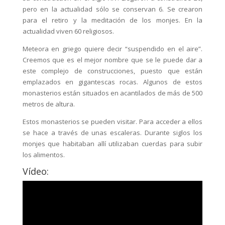
pero en la actualidad sólo se conservan 6. Se crearon
para el retiro y la meditación de los monjes. En la
actualidad viven 60 religiosos.
Meteora en griego quiere decir “suspendido en el aire”.
Creemos que es el mejor nombre que se le puede dar a
este complejo de construcciones, puesto que están
emplazados en gigantescas rocas. Algunos de estos
monasterios están situados en acantilados de más de 500
metros de altura.
Estos monasterios se pueden visitar. Para acceder a ellos
se hace a través de unas escaleras. Durante siglos los
monjes que habitaban allí utilizaban cuerdas para subir
los alimentos.
Vídeo: