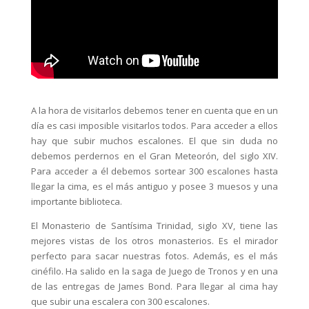
A la hora de visitarlos debemos tener en cuenta que en un
día es casi imposible visitarlos todos. Para acceder a ellos
hay que subir muchos escalones. El que sin duda no
debemos perdernos en el Gran Meteorón, del siglo XIV.
Para acceder a él debemos sortear 300 escalones hasta
llegar la cima, es el más antiguo y posee 3 muesos y una
importante biblioteca.
El Monasterio de Santísima Trinidad, siglo XV, tiene las
mejores vistas de los otros monasterios. Es el mirador
perfecto para sacar nuestras fotos. Además, es el más
cinéfilo. Ha salido en la saga de Juego de Tronos y en una
de las entregas de James Bond. Para llegar al cima hay
que subir una escalera con 300 escalones.