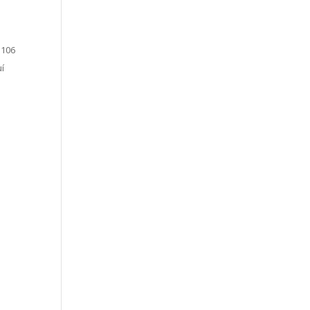
 106
uí