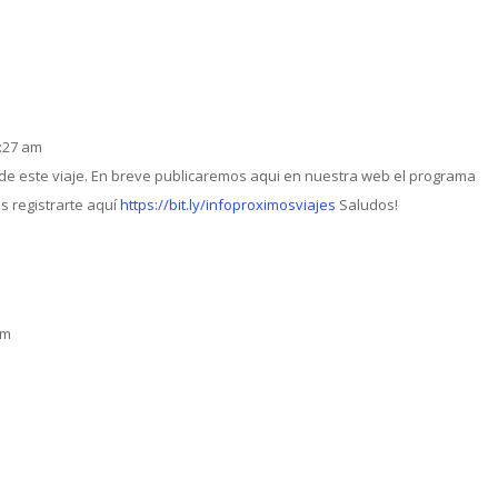
7:27 am
de este viaje. En breve publicaremos aqui en nuestra web el programa
s registrarte aquí
https://bit.ly/infoproximosviajes
Saludos!
pm