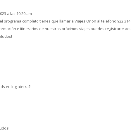
2023 a las 10:20 am
el programa completo tienes que llamar a Viajes Orión al teléfono 922 314
formación e itinerarios de nuestros próximos viajes puedes registrarte aq
ludos!
lds en Inglaterra?
m
ludos!