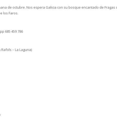
mana de octubre. Nos espera Galicia con su bosque encantado de Fragas 
e los Faros.
pp 685 459 786
a Rafols – La Laguna)
m