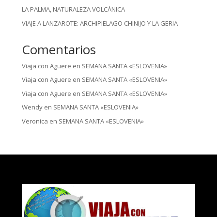
LA PALMA, NATURALEZA VOLCÁNICA
VIAJE A LANZAROTE: ARCHIPIELAGO CHINIJO Y LA GERIA
Comentarios
Viaja con Aguere
en
SEMANA SANTA «ESLOVENIA»
Viaja con Aguere
en
SEMANA SANTA «ESLOVENIA»
Viaja con Aguere
en
SEMANA SANTA «ESLOVENIA»
Wendy
en
SEMANA SANTA «ESLOVENIA»
Veronica
en
SEMANA SANTA «ESLOVENIA»