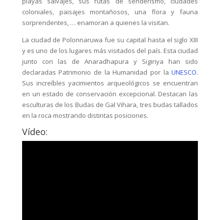
playas salvajes, sus rutas de senderismo, ciudades
coloniales, paisajes montañosos, una flora y fauna
sorprendentes, … enamoran a quienes la visitan.
La ciudad de Polonnaruwa fue su capital hasta el siglo XIII
y es uno de los lugares más visitados del país. Esta ciudad
junto con las de Anaradhapura y Sigiriya han sido
declaradas Patrimonio de la Humanidad por la
UNESCO
.
Sus increíbles yacimientos arqueológicos se encuentran
en un estado de conservación excepcional. Destacan las
esculturas de los Budas de Gal Vihara, tres budas tallados
en la roca mostrando distintas posiciones.
Vídeo: