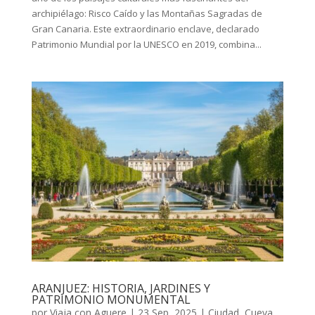
archipiélago: Risco Caído y las Montañas Sagradas de
Gran Canaria. Este extraordinario enclave, declarado
Patrimonio Mundial por la UNESCO en 2019, combina...
ARANJUEZ: HISTORIA, JARDINES Y
PATRIMONIO MONUMENTAL
por
Viaja con Aguere
|
23 Sep, 2025
|
Ciudad
,
Cueva
,