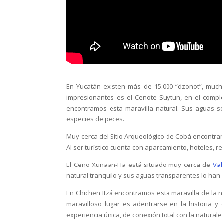
En Yucatán existen más de 15.000 “dzonot”, muchos
impresionantes es el Cenote Suytun, en el compl
encontramos esta maravilla natural. Sus aguas s
especies de peces.
Muy cerca del Sitio Arqueológico de Cobá encontra
Al ser turístico cuenta con aparcamiento, hoteles, r
El Ceno Xunaan-Ha está situado muy cerca de
Val
natural tranquilo y sus aguas transparentes lo han 
En Chichen Itzá encontramos esta maravilla de la nat
maravilloso lugar es adentrarse en la historia y 
experiencia única, de conexión total con la naturale