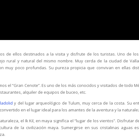
 de ellos destinados a la visita y disfrute de los turistas. Uno de lo
ejo rural y natural del mismo nombre. Muy cerda de la ciudad de Valla
on muy poco profundas. Su pureza propicia que convivan en ellas dist
mos el “Gran Cenote”. Es uno de los más conocidos y visitados de todo Mé
estaurantes, alquiler de equipos de buceo, etc.
ladolid
y del lugar arqueológico de Tulum, muy cerca de la costa. Su en
convertido en el lugar ideal para los amantes de la aventura y la naturale
uraleza, el Ik Kil, en maya significa el “lugar de los vientos”. Disfrutar 
cultura de la civilización maya. Sumergirse en sus cristalinas aguas e
za.