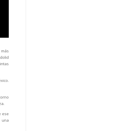
s más
dolid
intas
xico.
torno
za.
de ese
s una