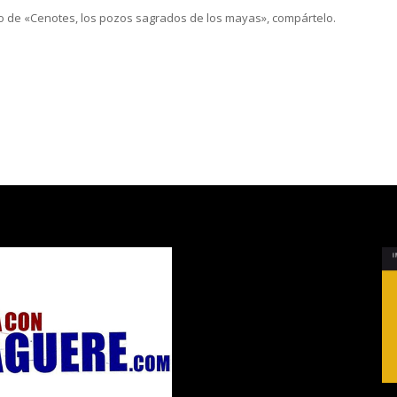
ulo de «Cenotes, los pozos sagrados de los mayas», compártelo.