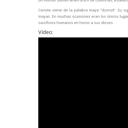
Cenote viene de la palabra maya “dzonot”. Su si
mayas. En muchas ocasiones eran los únicos luga
sacrificios humanos en honor a sus dioses.
Vídeo: