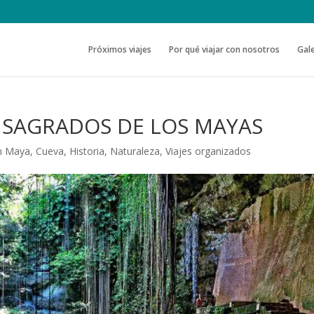
Próximos viajes
Por qué viajar con nosotros
Gale
 SAGRADOS DE LOS MAYAS
ón Maya
,
Cueva
,
Historia
,
Naturaleza
,
Viajes organizados