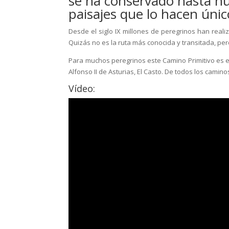
se ha conservado hasta nue
paisajes que lo hacen únic
Desde el siglo IX millones de peregrinos han reali
Quizás no es la ruta más conocida y transitada, per
Para muchos peregrinos este Camino Primitivo es el a
Alfonso II de Asturias, El Casto. De todos los cami
Vídeo: