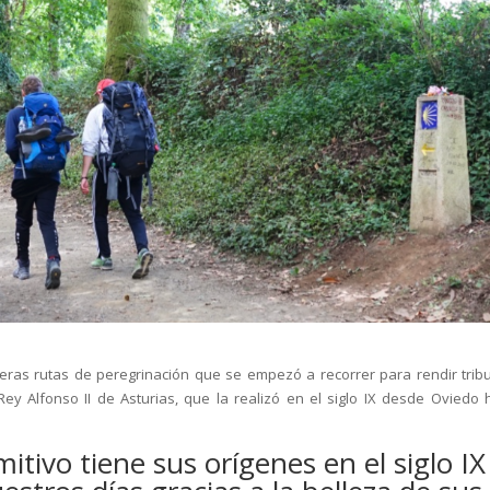
eras rutas de peregrinación que se empezó a recorrer para rendir tribu
ey Alfonso II de Asturias, que la realizó en el siglo IX desde Oviedo 
tivo tiene sus orígenes en el siglo IX