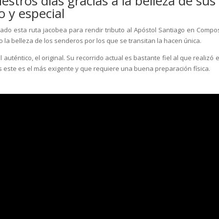
stros días gracias a la belleza de sus
o y especial
zado esta ruta jacobea para rendir tributo al Apóstol Santiago en Compos
o la belleza de los senderos por los que se transitan la hacen única.
uténtico, el original. Su recorrido actual es bastante fiel al que realizó 
nos este es el más exigente y que requiere una buena preparación física.