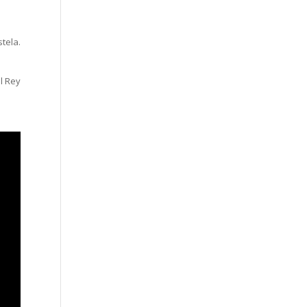
tela.
el Rey