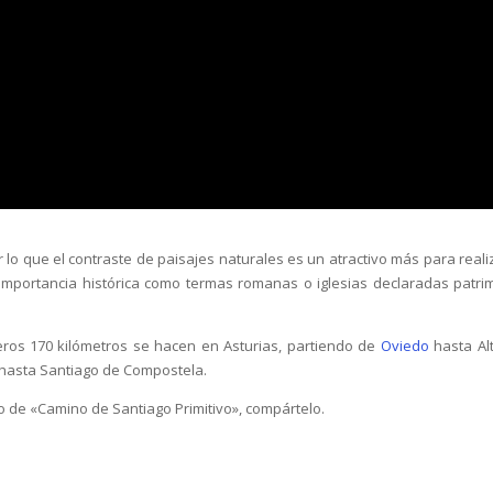
lo que el contraste de paisajes naturales es un atractivo más para realiz
 importancia histórica como termas romanas o iglesias declaradas patri
ros 170 kilómetros se hacen en Asturias, partiendo de
Oviedo
hasta Al
, hasta Santiago de Compostela.
lo de «Camino de Santiago Primitivo», compártelo.