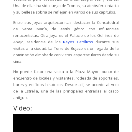
Una de ellas ha sido Juego de Tronos, su atmósfera intacta
y su belleza sobria se reflejan en varios de sus capítulos.
Entre sus joyas arquitectónicas destacan la Concatedral
de Santa María, de estilo gótico con influencias
renacentistas. Otra joya es el Palacio de los Golfines de
Abajo, residencia de los
Reyes Católicos
durante sus
visitas a la ciudad. La Torre de Bujaco es un legado de la
dominación almohade con vistas espectaculares desde su
cima.
No puede faltar una visita a la Plaza Mayor, punto de
encuentro de locales y visitantes, rodeada de soportales,
bares y edificios históricos. Desde allí, se accede al Arco
de la Estrella, una de las principales entradas al casco
antiguo.
Vídeo: