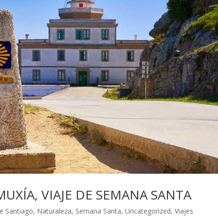
MUXÍA, VIAJE DE SEMANA SANTA
e Santiago
,
Naturaleza
,
Semana Santa
,
Uncategorized
,
Viajes