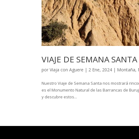
VIAJE DE SEMANA SANT
por
Viaja con Aguere
|
2 Ene, 2024
|
Montaña
,
Nuestro Viaje de Semana Santa nos mostrará rincon
es el Monumento Natural de las Barrancas de Buru
y descubre estos...