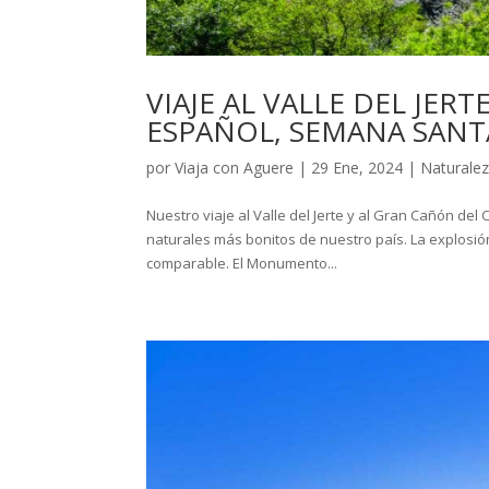
VIAJE AL VALLE DEL JE
ESPAÑOL, SEMANA SANT
por
Viaja con Aguere
|
29 Ene, 2024
|
Naturale
Nuestro viaje al Valle del Jerte y al Gran Cañón de
naturales más bonitos de nuestro país. La explosión
comparable. El Monumento...