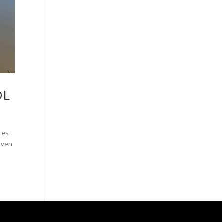
OL
res
 ven