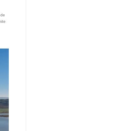
 de
mite