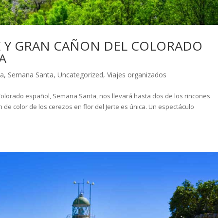
RTE Y GRAN CAÑON DEL COLORADO
A
za
,
Semana Santa
,
Uncategorized
,
Viajes organizados
l Colorado español, Semana Santa, nos llevará hasta dos de los rincones
 de color de los cerezos en flor del Jerte es única. Un espectáculo