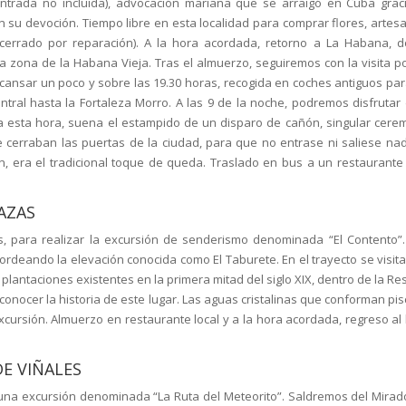
(entrada no incluida), advocación mariana que se arraigó en Cuba grac
su devoción. Tiempo libre en esta localidad para comprar flores, artesa
 cerrado por reparación). A la hora acordada, retorno a La Habana, 
 zona de la Habana Vieja. Tras el almuerzo, seguiremos con la visita po
cansar un poco y sobre las 19.30 horas, recogida en coches antiguos para
ral hasta la Fortaleza Morro. A las 9 de la noche, podremos disfrutar 
a esta hora, suena el estampido de un disparo de cañón, singular cere
erraban las puertas de la ciudad, para que no entrase ni saliese nadi
, era el tradicional toque de queda. Traslado en bus a un restaurante
AZAS
s, para realizar la excursión de senderismo denominada “El Contento”.
ordeando la elevación conocida como El Taburete. En el trayecto se visita
 plantaciones existentes en la primera mitad del siglo XIX, dentro de la R
onocer la historia de este lugar. Las aguas cristalinas que conforman pis
excursión. Almuerzo en restaurante local y a la hora acordada, regreso al 
E VIÑALES
una excursión denominada “La Ruta del Meteorito”. Saldremos del Mirad