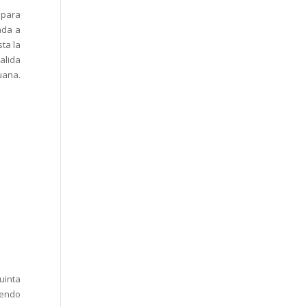
 para
ada a
sta la
alida
uana.
uinta
iendo