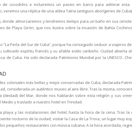
o de cocodrilos e incluiremos un paseo en barco para admirar esta
o, veremos una réplica de una aldea Taína (antiguos aborígenes de Cuba)
ena, donde almorzaremos y tendremos tiempo para un baño en sus cenote
eo de Playa Girón, que nos ilustra sobre la invasión de Bahía Cochinos
o “La Perla del Sur de Cuba”, porque ha conseguido seducir a viajeros de
 cultivado espíritu francés y su afable estilo caribeño. Ciudad abierta al
osa de Cuba. Ha sido declarada Patrimonio Mundial por la UNESCO. Chec
DAD
ades coloniales más bellas y mejor conservadas de Cuba, declarada Patri
dad, considerada un auténtico museo al aire libre. Tras la misma, conoce
 (deidad) del Mar, donde nos hablarán sobre esta religión y sus creen
 Medio y traslado a nuestro hotel en Trinidad.
a playa y las instalaciones del hotel, hasta la hora de la cena. Tras la 
ente nocturno de la ciudad, visitar la Casa de La Trova, un lugar muy esp
 los pequeños restaurantes con música cubana. A la hora acordada, regre