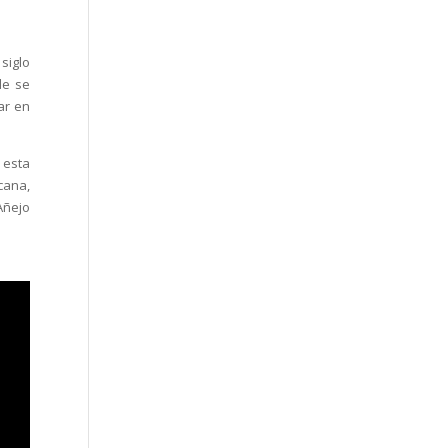
 siglo
de se
ar en
 esta
cana,
Añejo