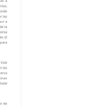
ias a
nías,
donde
r las
 ir a
de la
monia
e. El
 para
 Este
n las
eserva
cinas
hotel
or de