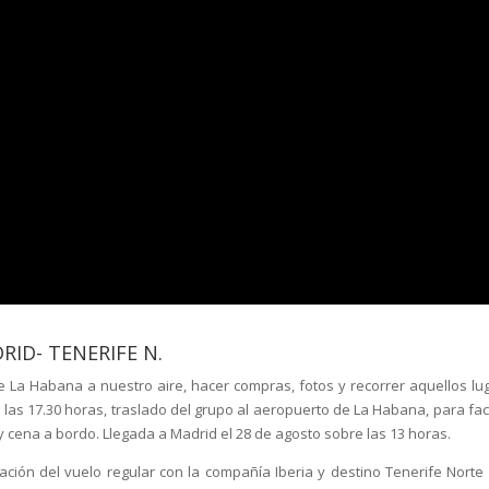
RID- TENERIFE N.
de La Habana a nuestro aire, hacer compras, fotos y recorrer aquellos lu
 las 17.30 horas, traslado del grupo al aeropuerto de La Habana, para fac
y cena a bordo. Llegada a Madrid el 28 de agosto sobre las 13 horas.
ación del vuelo regular con la compañía Iberia y destino Tenerife Norte 