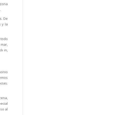
 zona
.
s. De
 y la
 todo
 mar,
k in,
monio
remos
cias.
cena,
ecial
so al