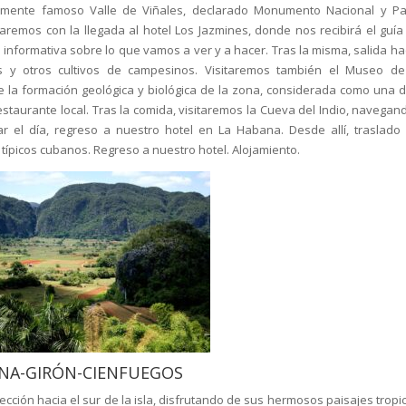
almente famoso Valle de Viñales, declarado Monumento Nacional y Pa
emos con la llegada al hotel Los Jazmines, donde nos recibirá el guía 
informativa sobre lo que vamos a ver y a hacer. Tras la misma, salida hac
as y otros cultivos de campesinos. Visitaremos también el Museo d
la formación geológica y biológica de la zona, considerada como una d
taurante local. Tras la comida, visitaremos la Cueva del Indio, navegan
ar el día, regreso a nuestro hotel en La Habana. Desde allí, traslado
ípicos cubanos. Regreso a nuestro hotel. Alojamiento.
ENA-GIRÓN-CIENFUEGOS
ción hacia el sur de la isla, disfrutando de sus hermosos paisajes tropic