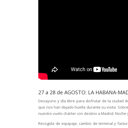
27 a 28 de AGOSTO: LA HABANA-MAD
Desayuno y día libre para disfrutar de la ciudad 
que nos han dejado huella durante su visita. Sobre
nuestro vuelo chárter con destino a Madrid. Noche 
Recogida de equipaje, cambio de terminal y factur