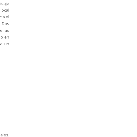
isaje
local
ia el
e Dos
e las
do en
 a un
ales.