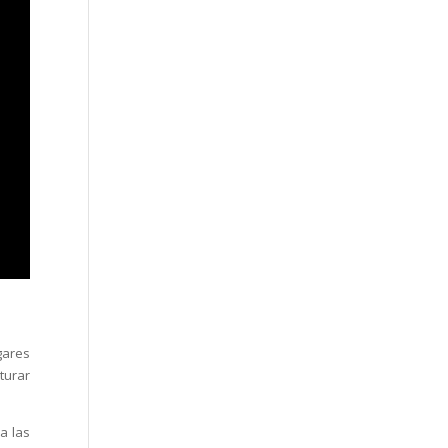
gares
turar
a las