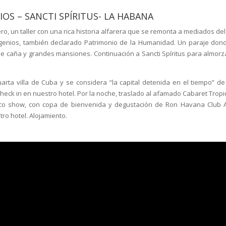
IOS – SANCTI SPÍRITUS- LA HABANA
ero, un taller con una rica historia alfarera que se remonta a mediados del
 Ingenios, también declarado Patrimonio de la Humanidad. Un paraje don
e caña y grandes mansiones. Continuación a Sancti Spíritus para almorz
uarta villa de Cuba y se considera “la capital detenida en el tiempo” de
heck in en nuestro hotel. Por la noche, traslado al afamado Cabaret Tropi
co show, con copa de bienvenida y degustación de Ron Havana Club 
tro hotel. Alojamiento.