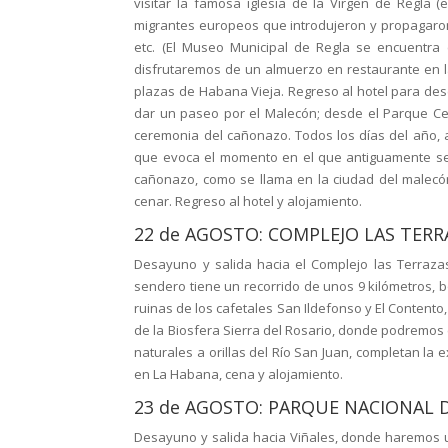
visitar la famosa iglesia de la Virgen de Regla 
migrantes europeos que introdujeron y propagaron 
etc. (El Museo Municipal de Regla se encuentra
disfrutaremos de un almuerzo en restaurante en la
plazas de Habana Vieja. Regreso al hotel para des
dar un paseo por el Malecón; desde el Parque Cent
ceremonia del cañonazo. Todos los días del año, 
que evoca el momento en el que antiguamente se c
cañonazo, como se llama en la ciudad del malecón
cenar. Regreso al hotel y alojamiento.
22 de AGOSTO: COMPLEJO LAS TERR
Desayuno y salida hacia el Complejo las Terraza
sendero tiene un recorrido de unos 9 kilómetros, b
ruinas de los cafetales San Ildefonso y El Contento,
de la Biosfera Sierra del Rosario, donde podremos c
naturales a orillas del Río San Juan, completan la 
en La Habana, cena y alojamiento.
23 de AGOSTO: PARQUE NACIONAL D
Desayuno y salida hacia Viñales, donde haremos 