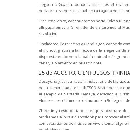
Llegada a Guamá, donde visitaremos el criader
declarada Parque Nacional. En La Laguna del Tesor
Tras esta visita, continuaremos hacia Caleta Bu
allí pasaremos a Girón, donde visitaremos el Mus
revolución.
Finalmente, llegaremos a Cienfuegos, conocida com
el mundo, gracias a la mezcla de la elegancia de su
dispuesta en torno a la bahía natural más grandi
cena y alojamiento en nuestro hotel.
25 de AGOSTO: CIENFUEGOS-TRINI
Desayuno y salida hacia Trinidad, una de las ciud
de la Humanidad por la UNESCO. Visita de esta ciu
el Templo de Santería Yemayá, dedicado al Orisha
Almuerzo en el famoso restaurante la Bodeguita del
Check in y resto de tarde libre para disfrutar de l
tendremos el bus a disposición para conocer el ambi
con actuaciones de música en vivo o tomar algo en
hotel. Alojamiento.