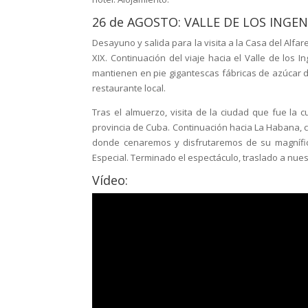
26 de AGOSTO: VALLE DE LOS INGEN
Desayuno y salida para la visita a la Casa del Alfar
XIX. Continuación del viaje hacia el Valle de los
mantienen en pie gigantescas fábricas de azúcar d
restaurante local.
Tras el almuerzo, visita de la ciudad que fue la c
provincia de Cuba. Continuación hacia La Habana, c
donde cenaremos y disfrutaremos de su magnífi
Especial. Terminado el espectáculo, traslado a nues
Vídeo: