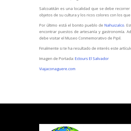
Salcoatitán es una localidad que se debe recorrer p
objetos de su cultura y los ricos colores con los 
Por último está el bonito pueblo de
Nahuizalco
. E
encontrar puestos de artesanía y gastronomía. A
debe visitar el Museo Conmemorativo de Pipil.
Finalmente si te ha resultado de interés este artícu
Imagen de Portada:
Ectours El Salvador
Viajaconaguere.com