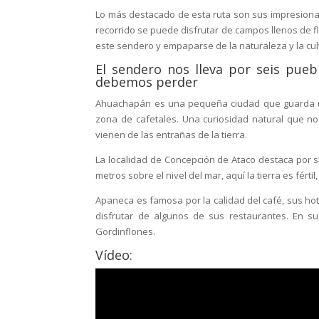
Lo más destacado de esta ruta son sus impresionan
recorrido se puede disfrutar de campos llenos de 
este sendero y empaparse de la naturaleza y la cul
El sendero nos lleva por seis pue
debemos perder
Ahuachapán es una pequeña ciudad que guarda un
zona de cafetales. Una curiosidad natural que 
vienen de las entrañas de la tierra.
La localidad de Concepción de Ataco destaca por s
metros sobre el nivel del mar, aquí la tierra es fért
Apaneca es famosa por la calidad del café, sus ho
disfrutar de algunos de sus restaurantes. En s
Gordinflones.
Vídeo: