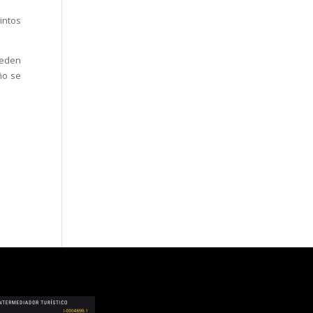
intos
ueden
ño se