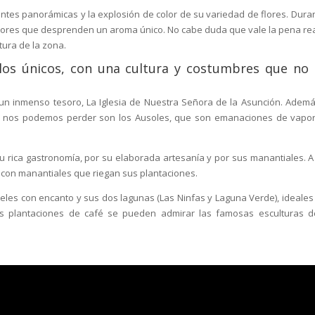
tes panorámicas y la explosión de color de su variedad de flores. Duran
flores que desprenden un aroma único. No cabe duda que vale la pena rea
tura de la zona.
blos únicos, con una cultura y costumbres que no
 inmenso tesoro, La Iglesia de Nuestra Señora de la Asunción. Ademá
no nos podemos perder son los Ausoles, que son emanaciones de vapo
u rica gastronomía, por su elaborada artesanía y por sus manantiales. A
il, con manantiales que riegan sus plantaciones.
teles con encanto y sus dos lagunas (Las Ninfas y Laguna Verde), ideales
us plantaciones de café se pueden admirar las famosas esculturas d