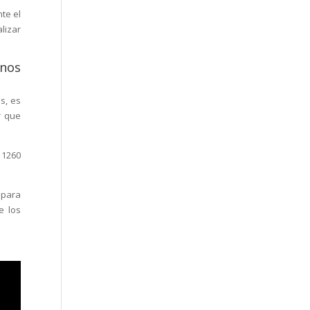
te el
lizar
 nos
s, es
r que
 1260
 para
e los