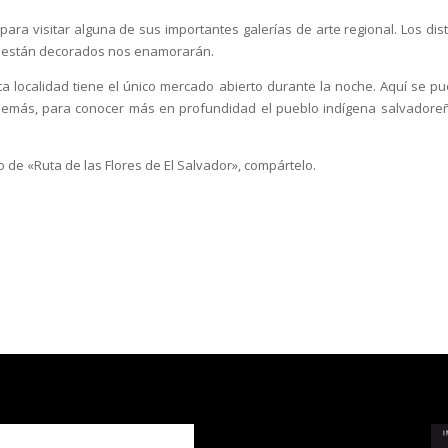
ara visitar alguna de sus importantes galerías de arte regional. Los dist
que están decorados nos enamorarán.
sta localidad tiene el único mercado abierto durante la noche. Aquí se p
demás, para conocer más en profundidad el pueblo indígena salvadore
lo de «Ruta de las Flores de El Salvador», compártelo.