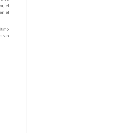
r, el
en el
ltimo
ntran