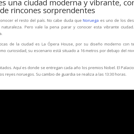
 es una ciudad moderna y vibrante, co
a de rincones sorprendentes
conocer el resto del país. No cabe duda que
Noruega
es uno de los des
a naturaleza. Pero vale la pena parar y conocer esta vibrante ciudad
a.
icas de la ciudad es La Ópera House, por su diseño moderno con t
Como curiosidad, su escenario está situado a 16 metros por debajo del nive
itados. Aquí es donde se entregan cada año los premios Nobel. El Palacio
e los reyes noruegos. Su cambio de guardia se realiza a las 13:30 horas.