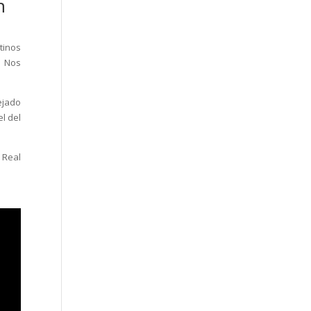
n
tinos
. Nos
ejado
l del
 Real