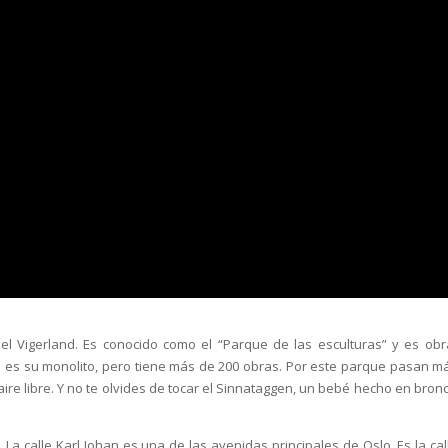
 Vigerland. Es conocido como el “Parque de las esculturas” y es obr
 es su monolito, pero tiene más de 200 obras. Por este parque pasan m
ire libre. Y no te olvides de tocar el Sinnataggen, un bebé hecho en bronc
La calle Karl Johan es una de las avenidas principales de Oslo. Es la cal