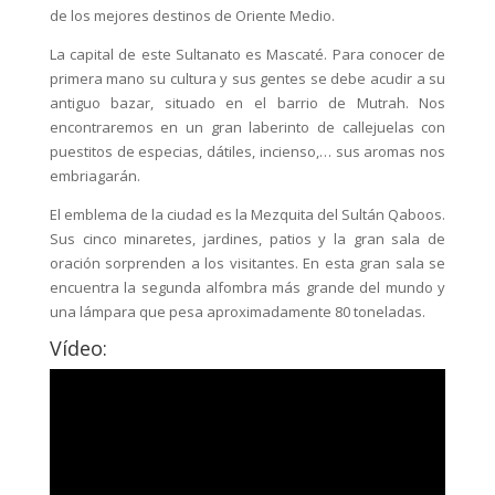
de los mejores destinos de Oriente Medio.
La capital de este Sultanato es Mascaté. Para conocer de
primera mano su cultura y sus gentes se debe acudir a su
antiguo bazar, situado en el barrio de Mutrah. Nos
encontraremos en un gran laberinto de callejuelas con
puestitos de especias, dátiles, incienso,… sus aromas nos
embriagarán.
El emblema de la ciudad es la Mezquita del Sultán Qaboos.
Sus cinco minaretes, jardines, patios y la gran sala de
oración sorprenden a los visitantes. En esta gran sala se
encuentra la segunda alfombra más grande del mundo y
una lámpara que pesa aproximadamente 80 toneladas.
Vídeo: