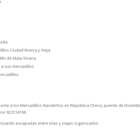
a
uida
dillos Ciudad Nueva y Vieja
dillo de Mala Strana
a a sus mercadillos
mercadillos
 este a los Mercadillos Navideños en República Checa, puente de Diciemb
ono 922314106.
izando escapadas entre islas y viajes organizados.