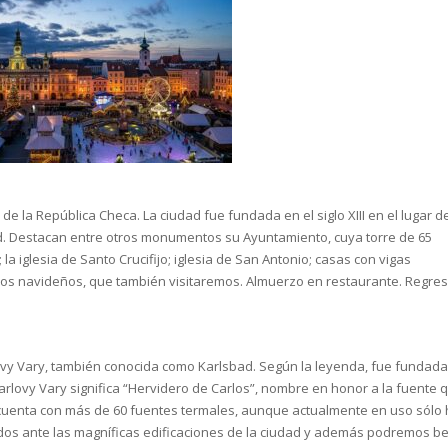
 de la República Checa. La ciudad fue fundada en el siglo XIII en el lugar d
ad. Destacan entre otros monumentos su Ayuntamiento, cuya torre de 65
la iglesia de Santo Crucifijo; iglesia de San Antonio; casas con vigas
illos navideños, que también visitaremos. Almuerzo en restaurante. Regre
ovy Vary, también conocida como Karlsbad. Según la leyenda, fue fundada
arlovy Vary significa “Hervidero de Carlos”, nombre en honor a la fuente 
 cuenta con más de 60 fuentes termales, aunque actualmente en uso sólo
dos ante las magníficas edificaciones de la ciudad y además podremos b