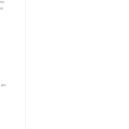
 no
os
e en