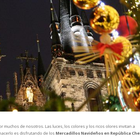
muchos de nosotros. Las luces, los colores y los ricos olores invitan a
acerlo es disfrutando de los
Mercadillos Navideños en República Ch