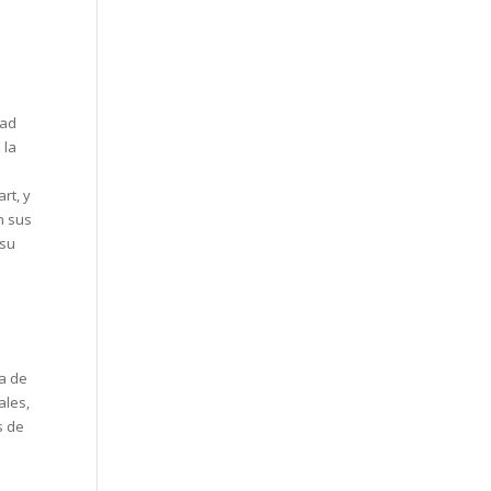
dad
 la
rt, y
n sus
 su
pa de
ales,
s de