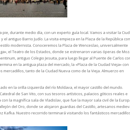
 pie, durante medio día, con un experto guía local. Vamos a visitar la Ciu
y el antiguo Barrio Judío. La visita empieza en la Plaza de la República con
e estilo modernista. Conoceremos la Plaza de Wenceslao, universalmente
ga», el Teatro de los Estados, donde se estrenaron varias óperas de Moza
mentinum, antiguo Colegio Jesuita, para luego llegar al Puente de Carlos co
termina en la antigua plaza del mercado, la «Plaza de la Ciudad Vieja» con
los mercadillos, tanto de la Ciudad Nueva como de la Vieja. Almuerzo en
ado en la orilla izquierda del río Moldava, el mayor castillo del mundo.
atedral de San Vito, con sus tesoros artísticos, palacios góticos reales e
con la magnífica sala de Vladislav, que fue la mayor sala civil de la Euro
Callejón del Oro, donde se alojaron guardias del Castillo, artesanos mediev
anz Kafka. Nuestro recorrido terminará visitando los fantásticos mercadillo