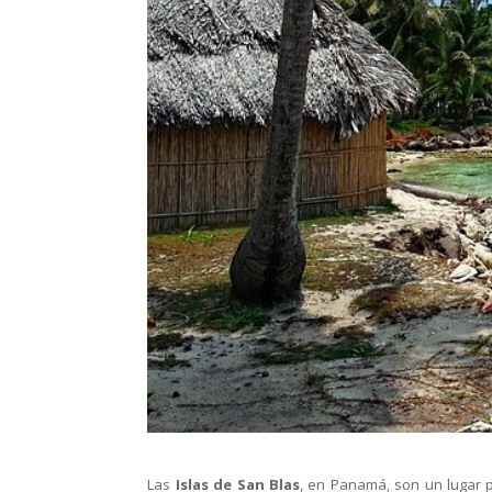
Las
Islas de San Blas
, en Panamá, son un lugar p