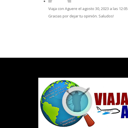
Viaja con Aguere
el agosto 30, 2023 a las 12:0
Gracias por dejar tu opinión. Saludos!