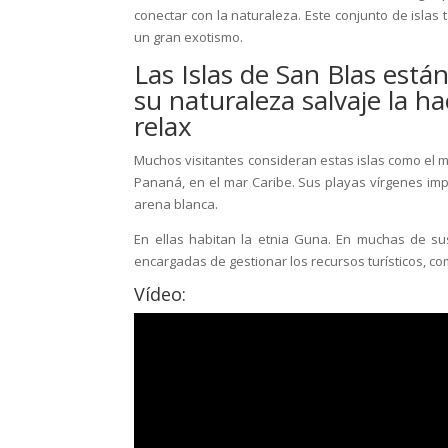
conectar con la naturaleza. Este conjunto de islas
un gran exotismo.
Las Islas de San Blas está
su naturaleza salvaje la ha
relax
Muchos visitantes consideran estas islas como el 
Pananá, en el mar Caribe. Sus playas vírgenes imp
arena blanca.
En ellas habitan la etnia Guna. En muchas de sus
encargadas de gestionar los recursos turísticos, co
Vídeo: