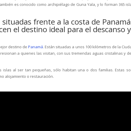
 también es conocido como archipiélago de Guna Yala, y lo forman 365 isl
n situadas frente a la costa de Panamá
cen el destino ideal para el descanso y
mejor destino de
Panamá
. Están situadas a unos 100 kilómetros de la Ciud
resionan a quienes las visitan, con sus tremendas aguas cristalinas y de
 islas al ser tan pequeñas, sólo habitan una o dos familias. Estas so
mo alojamiento o restauración.