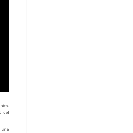
nico.
o del
s una