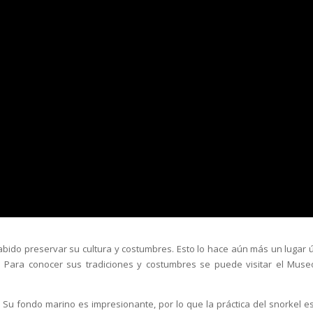
abido preservar su cultura y costumbres. Esto lo hace aún más un lugar ú
 Para conocer sus tradiciones y costumbres se puede visitar el Muse
s. Su fondo marino es impresionante, por lo que la práctica del snorkel e