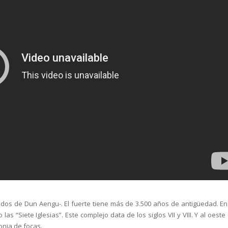
ilados de Dun Aengu-. El fuerte tiene más de 3.500 años de antigüedad. En
s “Siete Iglesias”. Este complejo data de los siglos VII y VIII. Y al oeste
onia de focas.