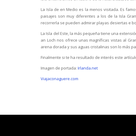
La Isla de en Medio es la menos visitada. Es famo
paisajes son muy diferentes a los de la Isla G
recorrerla se pueden admirar playas desiertas e bo
La Isla del Este, la más pequeña tiene una extensión
an Loch nos ofrece unas magníficas vistas al Gran
arena dorada y sus aguas cristalinas son lo más pa
Finalmente si te ha resultado de interés este artícu
Imagen de portada:
Irlanda.net
Viajaconaguere.com