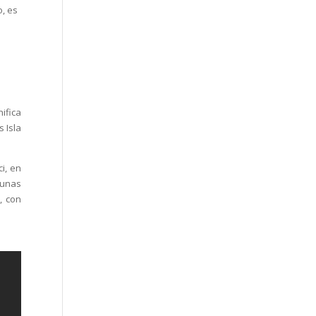
o, es
nifica
s Isla
ci, en
 unas
, con