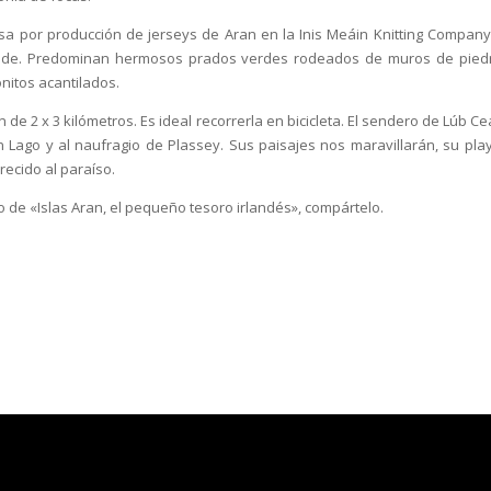
sa por producción de jerseys de Aran en la Inis Meáin Knitting Company
rande. Predominan hermosos prados verdes rodeados de muros de piedr
nitos acantilados.
 de 2 x 3 kilómetros. Es ideal recorrerla en bicicleta. El sendero de Lúb C
 Lago y al naufragio de Plassey. Sus paisajes nos maravillarán, su pla
recido al paraíso.
lo de «Islas Aran, el pequeño tesoro irlandés», compártelo.