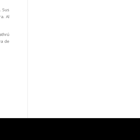
. Sus
a. Al
eathrú
ya de