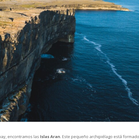
alway, encontramos las
Islas Aran
. Este pequeño archipiélago está formad