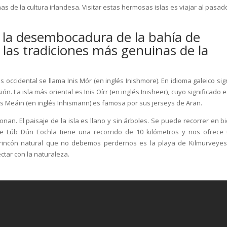
s de la cultura irlandesa. Visitar estas hermosas islas es viajar al pasad
n la desembocadura de la bahía de
 las tradiciones más genuinas de la
 occidental se llama Inis Mór (en inglés Inishmore). En idioma galeico sig
. La isla más oriental es Inis Oírr (en inglés Inisheer), cuyo significado e
nis Meáin (en inglés Inhismann) es famosa por sus jerseys de Aran.
ronan. El paisaje de la isla es llano y sin árboles. Se puede recorrer en bi
de Lúb Dún Eochla tiene una recorrido de 10 kilómetros y nos ofrece
 rincón natural que no debemos perdernos es la playa de Kilmurveyes
ectar con la naturaleza.