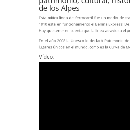
patrimonio, cultural, histó
de los Alpes
Esta mítica línea de ferrocarril fue un medio de t
1910 está en funcionamiento el Benina Express. Des
Hay que tener en cuenta que la línea atraviesa el 
En el año 2008 la Unesco lo declaró Patrimonio de
lugares únicos en el mundo, como es la Curva de Mo
Vídeo: