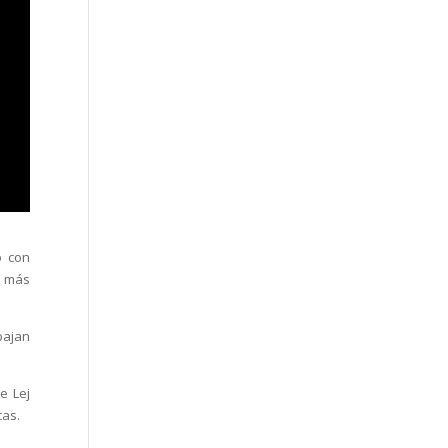
o con
a más
bajan
e Lej
cas.