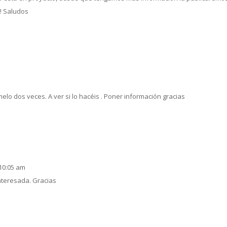
! Saludos
elo dos veces. A ver si lo hacéis . Poner información gracias
 10:05 am
interesada. Gracias