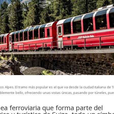
los Alpes. El tramo más popular es el que va desde la ciudad italiana de T
reíblemente bello, ofreciendo unas vistas únicas, pasando por túneles, pue
nea ferroviaria que forma parte del