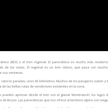
rámico (BEX) o el tren regional. El panorámico es mucho más modern
s de las vistas. El regional es un tren clásico, que pasa con much
ar sus ventanas.
ay catorce paradas, unos 65 kilómetros. Muchos de los pasajeros suben y 
 de las bellas rutas de senderismo existentes en la zona.
 pueden apreciar desde el tren son el glaciar Morteratsch, los lagos d
cto de Brusio. Las panorámicas que nos ofrece al territorio alpino son mági