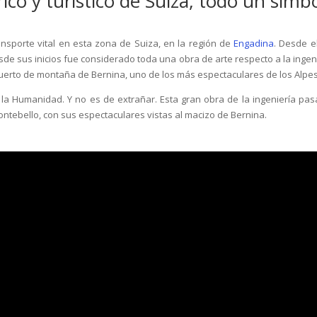
rico y turístico de Suiza, todo un símb
ransporte vital en esta zona de Suiza, en la región de
Engadina
. Desde e
de sus inicios fue considerado toda una obra de arte respecto a la ingeni
puerto de montaña de Bernina, uno de los más espectaculares de los Alpes
 la Humanidad. Y no es de extrañar. Esta gran obra de la ingeniería pas
ntebello, con sus espectaculares vistas al macizo de Bernina.