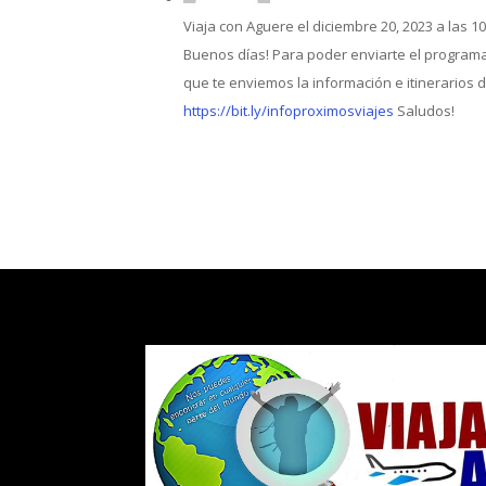
Viaja con Aguere
el diciembre 20, 2023 a las 1
Buenos días! Para poder enviarte el programa 
que te enviemos la información e itinerarios 
https://bit.ly/infoproximosviajes
Saludos!