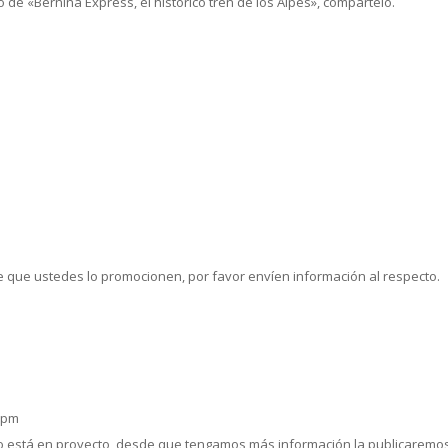
o de «Bernina Express, el histórico tren de los Alpes», compártelo.
ble que ustedes lo promocionen, por favor envíen información al respecto.
6 pm
o está en proyecto, desde que tengamos más información la publicaremo