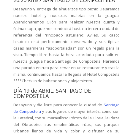
26.20 kms.- SANTIAGO DE COMPOSTELA
Desayuno y entrega de almuerzos tipo picnic. Dejaremos
nuestro hotel y nuestras maletas en la guagua.
Abandonaremos Gijón para realizar nuestra quinta y
última etapa, que nos conducirá hasta la tercera ciudad de
referencia del Principado asturiano: Avilés. Su casco
histórico está perfectamente conservado y sus típicas
casas marineras “asoportaladas” son un regalo para la
vista. Tiempo libre hasta la hora acordada para salir en
nuestra guagua hacia Santiago de Compostela. Haremos
una parada en ruta para cenar en un restaurante y tras la
misma, continuamos hasta la llegada al Hotel Compostela
****Check in de habitaciones y alojamiento.
DÍA 19 de ABRIL: SANTIAGO DE
COMPOSTELA
Desayuno y día libre para conocer la ciudad de
Santiago
de Compostela
y sus lugares de mayor interés, como son
la Catedral, con su maravilloso Pórtico de la Gloria, la Plaza
del Obradoiro, sus emblemáticas rúas, sus parques
urbanos llenos de vida y color y disfrutar de su