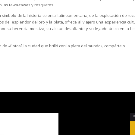
o las tawa-tawas y rosquetes.
ímbolo de la historia colonial latinoamericana, de la explotación de rec
os del esplendor del oro y la plata, ofrece al viajero una experiencia cult
su herencia mestiza, su altitud desafiante y su legado único en la his
o de «Potosí, la ciudad que brilló con la plata del mundo», compártelo.