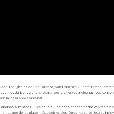
iudad. Las iglesias de San Lorenzo, San Francisco y Santa Teresa, entre o
que mezcla iconografía cristiana con elementos indígenas. Los conven
itual de la época virreinal.
 andinos auténticos. El k’alapurka, una sopa espesa hecha con maíz y c
rior, es uno de los platos más tradicionales. Otros manjares locales inclu