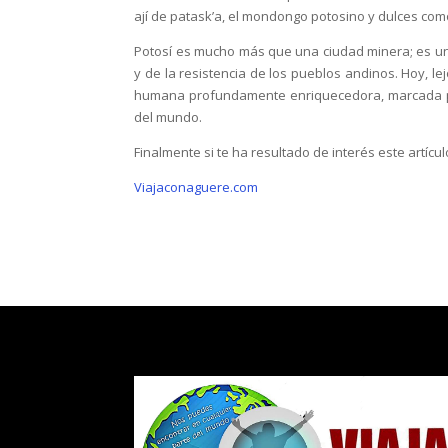
ají de patask’a, el mondongo potosino y dulces com
Potosí es mucho más que una ciudad minera; es un s
y de la resistencia de los pueblos andinos. Hoy, lej
humana profundamente enriquecedora, marcada por 
del mundo.
Finalmente si te ha resultado de interés este artícul
Viajaconaguere.com