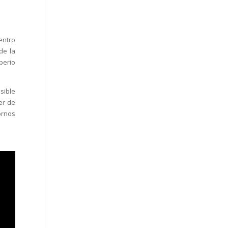
entro
de la
perio
sible
er de
ornos