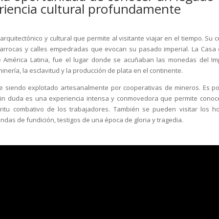
eriencia cultural profundamente
rquitectónico y cultural que permite al visitante viajar en el tiempo. Su c
s barrocas y calles empedradas que evocan su pasado imperial. La Casa 
América Latina, fue el lugar donde se acuñaban las monedas del Im
minería, la esclavitud y la producción de plata en el continente.
igue siendo explotado artesanalmente por cooperativas de mineros. Es po
. Sin duda es una experiencia intensa y conmovedora que permite conoc
íritu combativo de los trabajadores. También se pueden visitar los h
ndas de fundición, testigos de una época de gloria y tragedia.