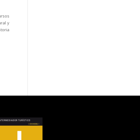
ursos
ural y
toria