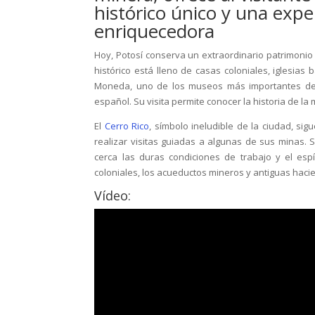
histórico único y una exp
enriquecedora
Hoy, Potosí conserva un extraordinario patrimonio a
histórico está lleno de casas coloniales, iglesia
Moneda, uno de los museos más importantes de 
español. Su visita permite conocer la historia de la 
El
Cerro Rico
, símbolo ineludible de la ciudad, s
realizar visitas guiadas a algunas de sus minas
cerca las duras condiciones de trabajo y el esp
coloniales, los acueductos mineros y antiguas hacie
Vídeo: