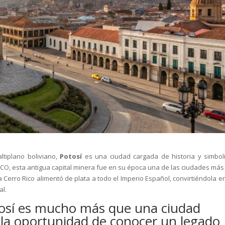
ltiplano boliviano,
Potosí
es una ciudad cargada de historia y simbol
O, esta antigua capital minera fue en su época una de las ciudades más 
a Cerro Rico alimentó de plata a todo el Imperio Español, convirtiéndola e
al.
tosí es mucho más que una ciudad
e la oportunidad de conocer un legado