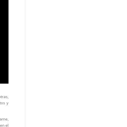
tras,
tos y
arne,
yen el