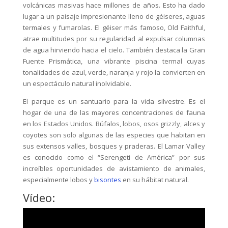
volcánicas masivas hace millones de años. Esto ha dado
lugar a un paisaje impresionante lleno de géiseres, aguas
termales y fumarolas. El géiser más famoso, Old Faithful,
atrae multitudes por su regularidad al expulsar columnas
de agua hirviendo hacia el cielo. También destaca la Gran
Fuente Prismática, una vibrante piscina termal cuyas
tonalidades de azul, verde, naranja y rojo la convierten en
un espectáculo natural inolvidable.
El parque es un santuario para la vida silvestre. Es el
hogar de una de las mayores concentraciones de fauna
en los Estados Unidos. Búfalos, lobos, osos grizzly, alces y
coyotes son solo algunas de las especies que habitan en
sus extensos valles, bosques y praderas. El Lamar Valley
es conocido como el “Serengeti de América” por sus
increíbles oportunidades de avistamiento de animales,
especialmente lobos y
bisontes
en su hábitat natural.
Vídeo: