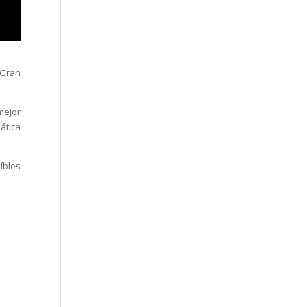
 Gran
mejor
ática
íbles