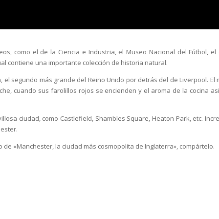
os, como el de la Ciencia e Industria, el Museo Nacional del Fútbol, el
al contiene una importante colección de historia natural.
n, el segundo más grande del Reino Unido por detrás del de Liverpool. El 
he, cuando sus farolillos rojos se encienden y el aroma de la cocina asi
llosa ciudad, como Castlefield, Shambles Square, Heaton Park, etc. Incre
ester.
ulo de «Manchester, la ciudad más cosmopolita de Inglaterra», compártelo.