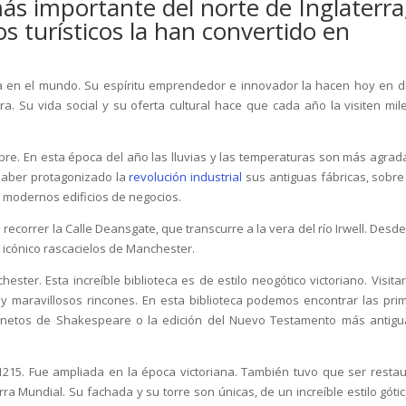
ás importante del norte de Inglaterra
s turísticos la han convertido en
ada en el mundo. Su espíritu emprendedor e innovador la hacen hoy en d
rra. Su vida social y su oferta cultural hace que cada año la visiten mil
ubre. En esta época del año las lluvias y las temperaturas son más agrad
 haber protagonizado la
revolución industrial
sus antiguas fábricas, sobre
 y modernos edificios de negocios.
ecorrer la Calle Deansgate, que transcurre a la vera del río Irwell. Desde
l icónico rascacielos de Manchester.
ester. Esta increíble biblioteca es de estilo neogótico victoriano. Visitar
 y maravillosos rincones. En esta biblioteca podemos encontrar las pri
sonetos de Shakespeare o la edición del Nuevo Testamento más antigu
1215. Fue ampliada en la época victoriana. También tuvo que ser resta
undial. Su fachada y su torre son únicas, de un increíble estilo gótic