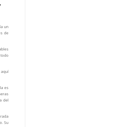
,
ía un
es de
ables
 todo
 aquí
la es
meras
a del
urada
o. Su