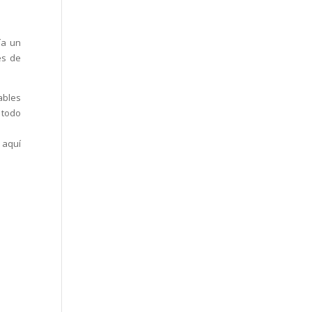
ía un
es de
ables
 todo
 aquí