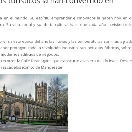
s turísticos la han convertido en
zada en el mundo. Su espíritu emprender e innovador la hacen hoy en d
rra. Su vida social y su oferta cultural hace que cada año la visiten mil
ubre. En esta época del año las lluvias y las temperaturas son más agrad
haber protagonizado la revolución industrial sus antiguas fábricas, sobre
 y modernos edificios de negocios.
ecorrer la Calle Deansgate, que transcurre a la vera del río Irwell. Desde
l rascacielos icónico de Manchester.