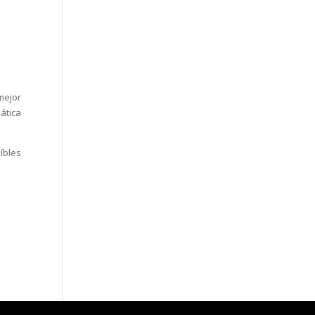
mejor
ática
íbles