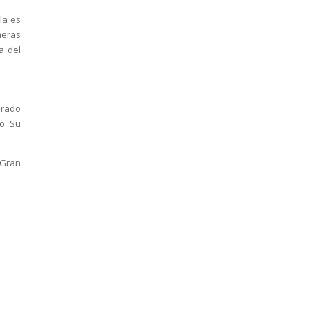
la es
meras
a del
urado
o. Su
 Gran