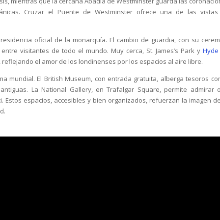
esis, mientras que la cercana Abadía de Westminster guarda las coronacio
tánicas. Cruzar el Puente de Westminster ofrece una de las vista
esidencia oficial de la monarquía. El cambio de guardia, con su cerem
 entre visitantes de todo el mundo. Muy cerca, St. James’s Park y
Hyde
reflejando el amor de los londinenses por los espacios al aire libre.
a mundial. El British Museum, con entrada gratuita, alberga tesoros co
 antiguas. La National Gallery, en Trafalgar Square, permite admirar 
. Estos espacios, accesibles y bien organizados, refuerzan la imagen d
d.