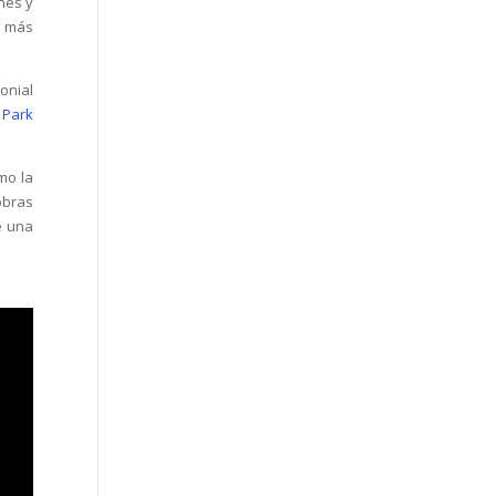
nes y
s más
onial
 Park
mo la
obras
e una