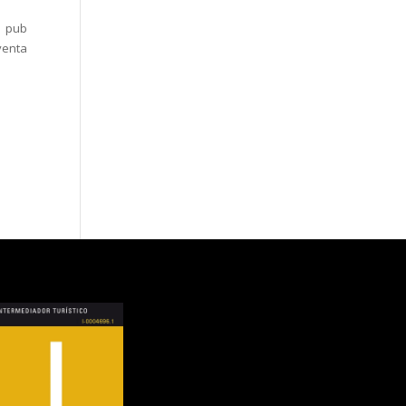
n pub
venta