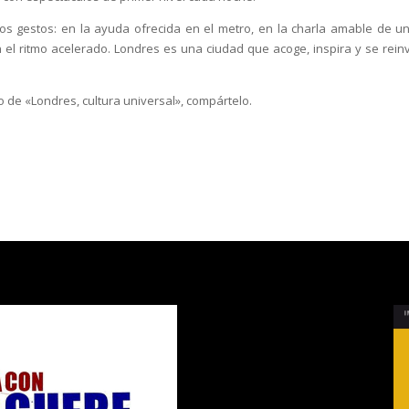
os gestos: en la ayuda ofrecida en el metro, en la charla amable de u
n el ritmo acelerado. Londres es una ciudad que acoge, inspira y se rein
lo de «Londres, cultura universal», compártelo.