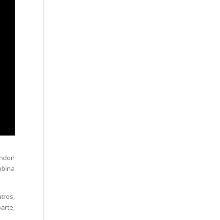
ondon
mbina
tros,
arte,