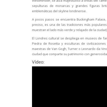
Westminster, se alza majestuoso a orillas del Tám
sepulturas de monarcas y grandes figuras bri
emblemáticas del skyline londinense.
A pocos pasos se encuentra Buckingham Palace, r
preciso, es una de las tradiciones más populares
muestran el lado más verde y relajado de la ciudad, 
El Londres cultural se despliega en museos de fam
Piedra de Rosetta y esculturas de civilizaciones
maestras de Van Gogh, Turner o Leonardo da Vinci
ciudad que comparte su patrimonio con generosida
Vídeo: