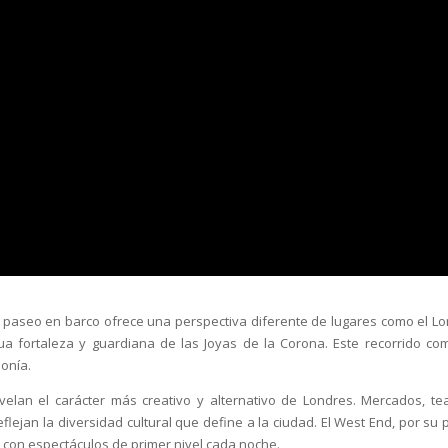
 Un paseo en barco ofrece una perspectiva diferente de lugares como el L
gua fortaleza y guardiana de las Joyas de la Corona. Este recorrido co
monía.
an el carácter más creativo y alternativo de Londres. Mercados, tea
flejan la diversidad cultural que define a la ciudad. El West End, por su p
 con espectáculos de primer nivel cada noche.