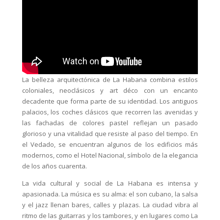
La belleza arquitectónica de La Habana combina estilos
coloniales, neoclásicos y art déco con un encanto
decadente que forma parte de su identidad. Los antiguos
palacios, los coches clásicos que recorren las avenidas y
las fachadas de colores pastel reflejan un pasado
glorioso y una vitalidad que resiste al paso del tiempo. En
el Vedado, se encuentran algunos de los edificios más
modernos, como el Hotel Nacional, símbolo de la elegancia
de los años cuarenta.
La vida cultural y social de La Habana es intensa y
apasionada. La música es su alma: el son cubano, la salsa
y el jazz llenan bares, calles y plazas. La ciudad vibra al
ritmo de las guitarras y los tambores, y en lugares como La