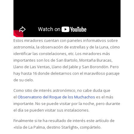
Estos miradores cuentan con paneles informativos sobre
astronomía, la observación de estrellas y de la Luna, cómo
identificar las constelaciones, etc. Los miradores más
importantes son los de San Bartolo, Montaña Buracas,
Llano de Las Ventas, Llano del Jable y San Borondón. Pero
hay hasta 16 donde deleitarnos con el maravilloso paisaje
de su cielo.
Como sitio de interés astronómico, no cabe duda que
el
Observatorio del Roque de los Muchachos
es el más
importante. No se puede visitar por la noche, pero durante
el día se pueden visitar sus instalaciones.
Finalmente si te ha resultado de interés este artículo de
«Isla de La Palma, destino Starlight», compártelo.