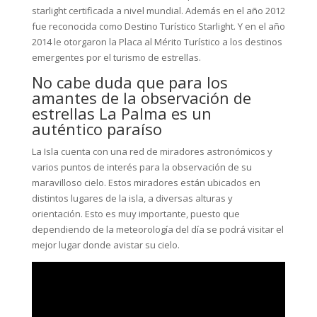
starlight certificada a nivel mundial. Además en el año 2012
fue reconocida como Destino Turístico Starlight. Y en el año
2014 le otorgaron la Placa al Mérito Turístico a los destinos
emergentes por el turismo de estrellas.
No cabe duda que para los
amantes de la observación de
estrellas La Palma es un
auténtico paraíso
La Isla cuenta con una red de miradores astronómicos y
varios puntos de interés para la observación de su
maravilloso cielo. Estos miradores están ubicados en
distintos lugares de la isla, a diversas alturas y
orientación. Esto es muy importante, puesto que
dependiendo de la meteorología del día se podrá visitar el
mejor lugar donde avistar su cielo.