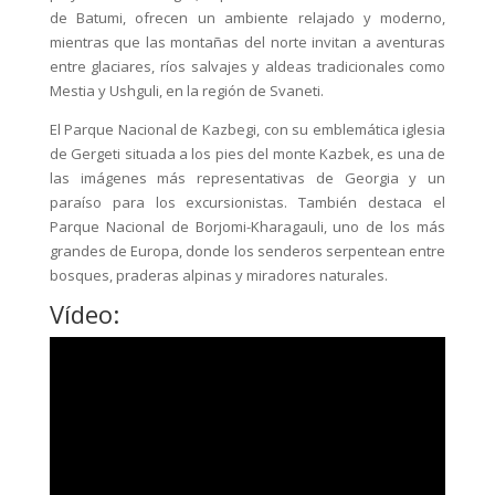
de Batumi, ofrecen un ambiente relajado y moderno,
mientras que las montañas del norte invitan a aventuras
entre glaciares, ríos salvajes y aldeas tradicionales como
Mestia y Ushguli, en la región de Svaneti.
El Parque Nacional de Kazbegi, con su emblemática iglesia
de Gergeti situada a los pies del monte Kazbek, es una de
las imágenes más representativas de Georgia y un
paraíso para los excursionistas. También destaca el
Parque Nacional de Borjomi-Kharagauli, uno de los más
grandes de Europa, donde los senderos serpentean entre
bosques, praderas alpinas y miradores naturales.
Vídeo: