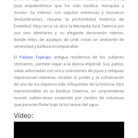
joya arquitectónica que ha sido basílica, mezquita y
museo. Su interior, con cúpulas inmensas y mosaicos
deslumbrantes, resume la profundidad histórica de
Estambul. Muy cerca se alza la Mezquita Azul, famosa por
sus seis alminares y su elegante decoración interior,
donde miles de azulejos de Iznik crean un ambiente de
serenidad y belleza incomparable.
El
Palacio Topkapi
, antigua residencia de los sultanes
otomanos, permite viajar a la época imperial. Sus patios,
salas adornadas con oro y colecciones de joyas y reliquias
impresionan mientras revelan el poder y la sofisticación
de uno de los imperios más influyentes de la historia. Otro
imprescindible es la Basílica Cisterna, un sorprendente
mundo subterráneo sostenido por cientos de columnas
que parecen flotar bajo la luz tenue del agua.
Vídeo: