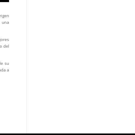
rigen
s una
jores
o del
de su
gada a