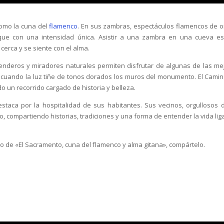
como la cuna del
flamenco
. En sus zambras, espectáculos flamencos de o
toque con una intensidad única. Asistir a una zambra en una cueva e
cerca y se siente con el alma.
 senderos y miradores naturales permiten disfrutar de algunas de las me
, cuando la luz tiñe de tonos dorados los muros del monumento. El Camin
do un recorrido cargado de historia y belleza.
estaca por la hospitalidad de sus habitantes. Sus vecinos, orgullosos 
to, compartiendo historias, tradiciones y una forma de entender la vida li
culo de «El Sacramento, cuna del flamenco y alma gitana», compártelo.