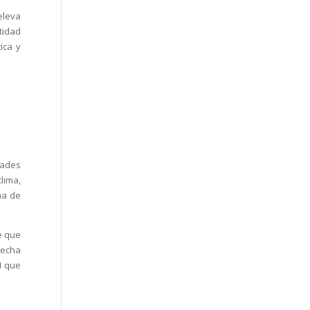
eleva
tidad
ica y
dades
lima,
ma de
e que
trecha
I que