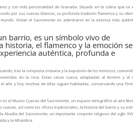
ares y con más personalidad de Granada. Situado en la colina que se 
onocido por sus cuevas blancas, su profunda tradición flamenca y su iden
l mundo. Visitar el Sacromonte es adentrarse en la esencia más autént
n barrio, es un símbolo vivo de
 historia, el flamenco y la emoción se
xperiencia auténtica, profunda e
 cuando, tras la conquista cristiana y la expulsión de los moriscos, comuni
viendas en la roca. Estas casas cueva, adaptadas al terreno y al c
 el año y hoy muchas de ellas siguen habitadas, conservando una for
.
rrio es el Museo Cuevas del Sacromonte, un espacio etnográfico al aire libr
cuevas, así como los oficios tradicionales, la historia del barrio y su es
la Abadía del Sacromonte, un importante conjunto religioso del siglo XVI
ada y la Alhambra.