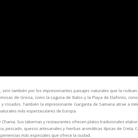
o, sino también por los impresionantes paisajes naturales que la rodean
mosas de Grecia, como la Laguna de Balos y la Playa de Elafonisi, cono
os y rosados. También la impresionante Garganta de Samaria atrae a mil
 naturales más espectaculares de Europa.
e Chania. Sus tabernas y restaurantes ofrecen platos tradicionales elabo
iva, pescado, quesos artesanales y hierbas aromáticas típicas de Creta. 
experiencias más especiales que ofrece la ciudad.