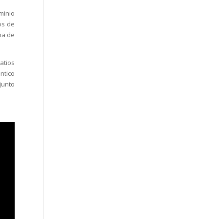
minio
os de
na de
atios
ntico
junto