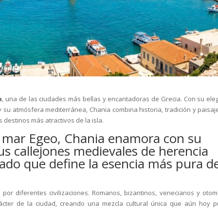
a
, una de las ciudades más bellas y encantadoras de Grecia. Con su ele
 y su atmósfera mediterránea, Chania combina historia, tradición y paisaj
 destinos más atractivos de la isla.
l mar Egeo, Chania enamora con su
us callejones medievales de herencia
ado que define la esencia más pura d
 por diferentes civilizaciones. Romanos, bizantinos, venecianos y oto
rácter de la ciudad, creando una mezcla cultural única que aún hoy 