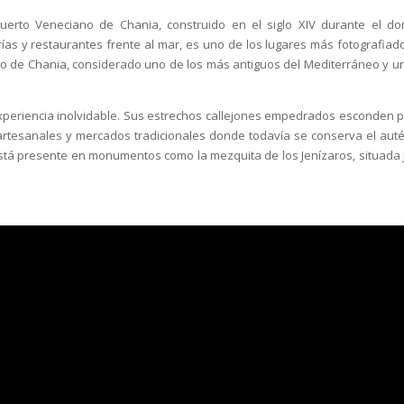
uerto Veneciano de Chania, construido en el siglo XIV durante el do
rías y restaurantes frente al mar, es uno de los lugares más fotografiad
Faro de Chania, considerado uno de los más antiguos del Mediterráneo y u
experiencia inolvidable. Sus estrechos callejones empedrados esconden p
s artesanales y mercados tradicionales donde todavía se conserva el auté
está presente en monumentos como la mezquita de los Jenízaros, situada 