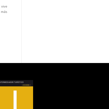
 vive
a más