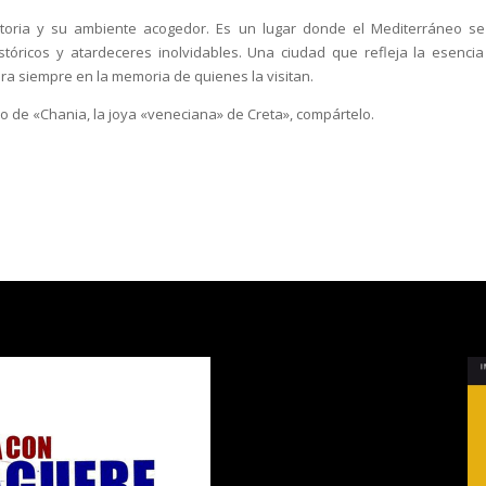
storia y su ambiente acogedor. Es un lugar donde el Mediterráneo se
stóricos y atardeceres inolvidables. Una ciudad que refleja la esenci
ra siempre en la memoria de quienes la visitan.
ulo de «Chania, la joya «veneciana» de Creta», compártelo.