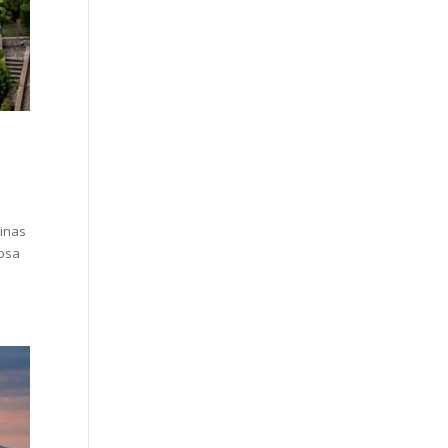
linas
mosa