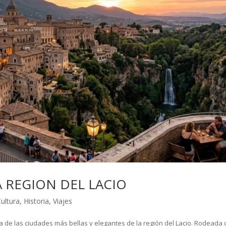
A REGION DEL LACIO
ultura
,
Historia
,
Viajes
a de las ciudades más bellas y elegantes de la región del Lacio. Rodeada