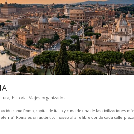
NA
ltura
,
Historia
,
Viajes organizados
ación como Roma, capital de Italia y cuna de una de las civilizaciones má
d eterna”, Roma es un auténtico museo al aire libre donde cada calle, plaza