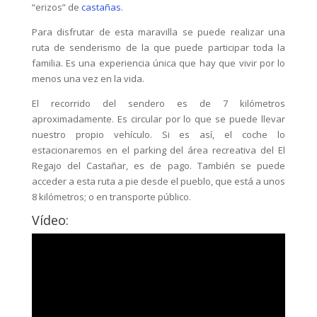
“erizos” de
castañas
.
Para disfrutar de esta maravilla se puede realizar una
ruta de senderismo de la que puede participar toda la
familia. Es una experiencia única que hay que vivir por lo
menos una vez en la vida.
El recorrido del sendero es de 7 kilómetros
aproximadamente. Es circular por lo que se puede llevar
nuestro propio vehículo. Si es así, el coche lo
estacionaremos en el parking del área recreativa del El
Regajo del Castañar, es de pago. También se puede
acceder a esta ruta a pie desde el pueblo, que está a unos
8 kilómetros; o en transporte público.
Vídeo: