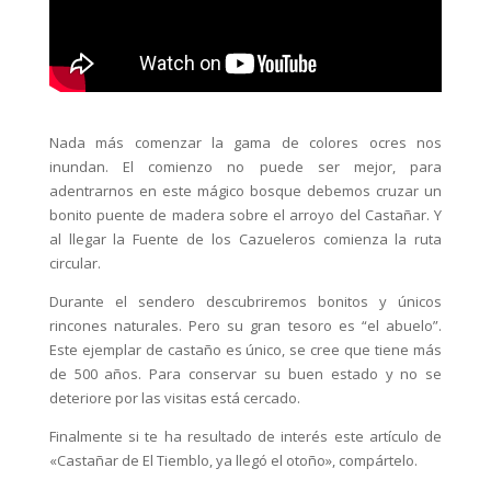
Nada más comenzar la gama de colores ocres nos
inundan. El comienzo no puede ser mejor, para
adentrarnos en este mágico bosque debemos cruzar un
bonito puente de madera sobre el arroyo del Castañar. Y
al llegar la Fuente de los Cazueleros comienza la ruta
circular.
Durante el sendero descubriremos bonitos y únicos
rincones naturales. Pero su gran tesoro es “el abuelo”.
Este ejemplar de castaño es único, se cree que tiene más
de 500 años. Para conservar su buen estado y no se
deteriore por las visitas está cercado.
Finalmente si te ha resultado de interés este artículo de
«Castañar de El Tiemblo, ya llegó el otoño», compártelo.